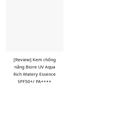
[Review] Kem chống
nắng Biore UV Aqua
Rich Watery Essence
SPF50+/ PA++++