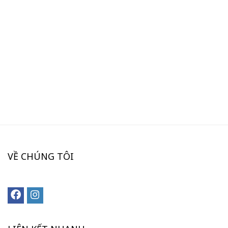
VỀ CHÚNG TÔI