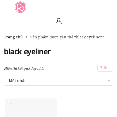
slot online
slot online
bento4d
bento4d
bento4d
bento4d
bento4d
bento4d
bento4d
toto togel
slot gacor
toto slot
slot resmi
toto slot
toto slot
Trang chủ
Sản phẩm được gắn thẻ “black eyeliner”
black eyeliner
Filter
Hiển thị kết quả duy nhất
Mới nhất