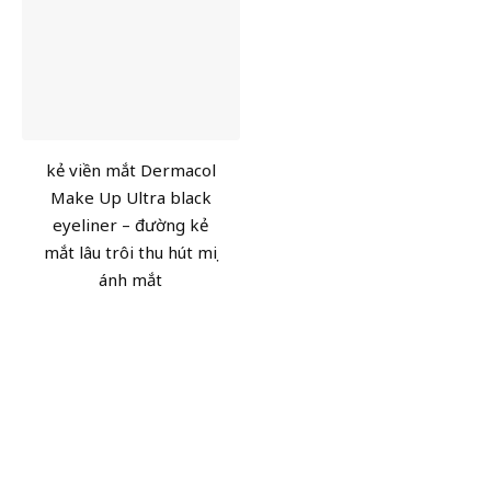
kẻ viền mắt Dermacol
Make Up Ultra black
eyeliner – đường kẻ
mắt lâu trôi thu hút mọi
ánh mắt