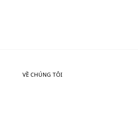
VỀ CHÚNG TÔI
© Bản quyền rivi.vn 2019