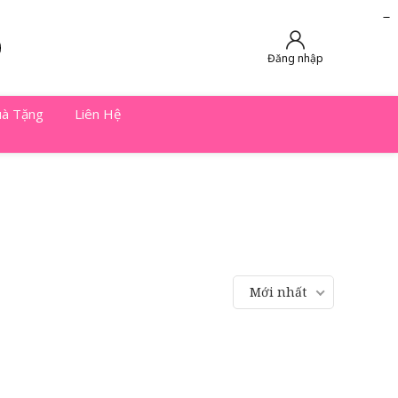
slot online
slot online
bento4d
bento4d
bento4d
bento4d
bento4d
bento4d
bento4d
toto togel
slot gacor
toto slot
slot resmi
toto slot
toto slot
Đăng nhập
à Tặng
Liên Hệ
Mới nhất