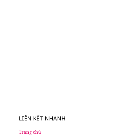
LIÊN KẾT NHANH
Trang chủ