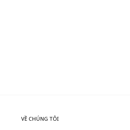
VỀ CHÚNG TÔI