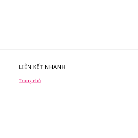
LIÊN KẾT NHANH
Trang chủ
Giới thiệu