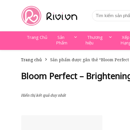
Trang Chủ
Sản
Thương
Xếp
Phẩm
hiệu
Hạn
Trang chủ
Sản phẩm được gắn thẻ “Bloom Perfect 
Bloom Perfect – Brightening
Hiển thị kết quả duy nhất