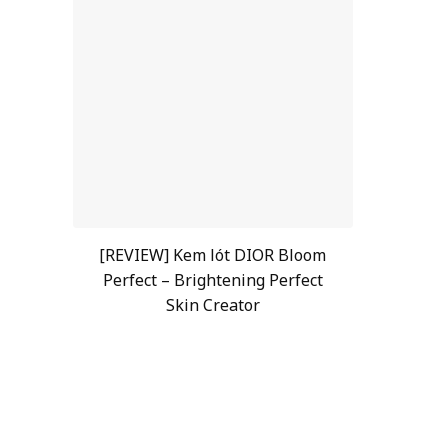
[REVIEW] Kem lót DIOR Bloom
Perfect – Brightening Perfect
Skin Creator