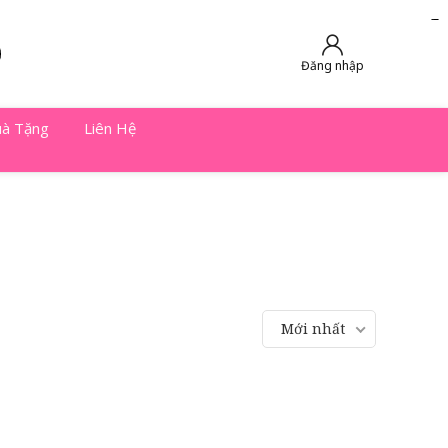
slot online
slot online
bento4d
bento4d
bento4d
bento4d
bento4d
bento4d
bento4d
toto togel
slot gacor
toto slot
slot resmi
toto slot
toto slot
Đăng nhập
à Tặng
Liên Hệ
Mới nhất