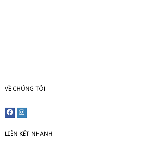
VỀ CHÚNG TÔI
LIÊN KẾT NHANH