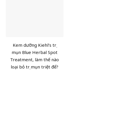
Kem dưỡng Kiehl’s trị
mụn Blue Herbal Spot
Treatment, làm thế nào
loại bỏ trị mụn triệt để?