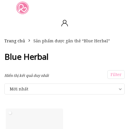
slot online
slot online
bento4d
bento4d
bento4d
bento4d
bento4d
bento4d
bento4d
toto togel
slot gacor
toto slot
slot resmi
toto slot
toto slot
Trang chủ
Sản phẩm được gắn thẻ “Blue Herbal”
Blue Herbal
Filter
Hiển thị kết quả duy nhất
Mới nhất