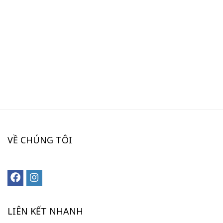
VỀ CHÚNG TÔI
LIÊN KẾT NHANH