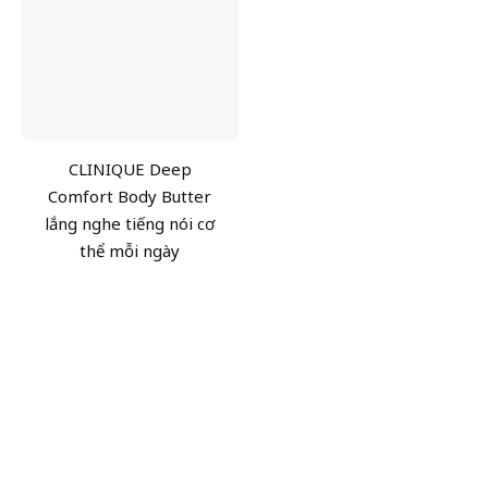
CLINIQUE Deep
Comfort Body Butter
lắng nghe tiếng nói cơ
thể mỗi ngày