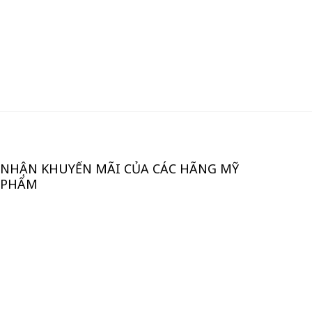
NHẬN KHUYẾN MÃI CỦA CÁC HÃNG MỸ
PHẨM
situs toto