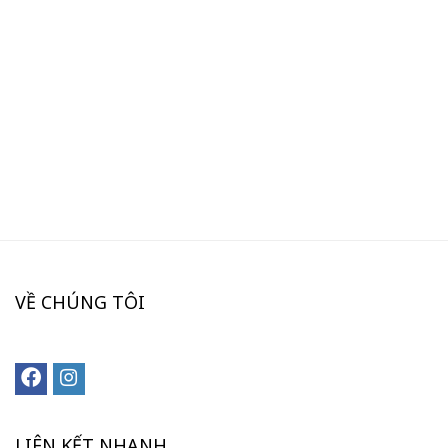
VỀ CHÚNG TÔI
LIÊN KẾT NHANH