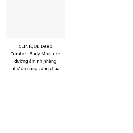
CLINIQUE Deep
Comfort Body Moisture
dưỡng ẩm nhẹ nhàng
như da nàng công chúa