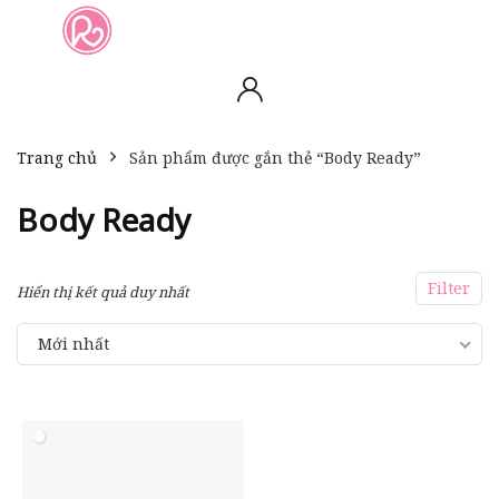
slot online
slot online
bento4d
bento4d
bento4d
bento4d
bento4d
bento4d
bento4d
toto togel
slot gacor
toto slot
slot resmi
toto slot
toto slot
Trang chủ
Sản phẩm được gắn thẻ “Body Ready”
Body Ready
Filter
Hiển thị kết quả duy nhất
Mới nhất