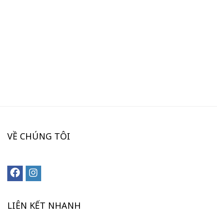
VỀ CHÚNG TÔI
LIÊN KẾT NHANH