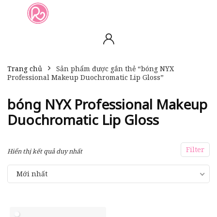
slot online
slot online
bento4d
bento4d
bento4d
bento4d
bento4d
bento4d
bento4d
toto togel
slot gacor
toto slot
slot resmi
toto slot
toto slot
Trang chủ
Sản phẩm được gắn thẻ “bóng NYX
Professional Makeup Duochromatic Lip Gloss”
bóng NYX Professional Makeup
Duochromatic Lip Gloss
Filter
Hiển thị kết quả duy nhất
Mới nhất