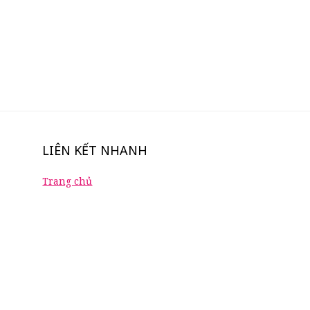
LIÊN KẾT NHANH
Trang chủ
Giới thiệu