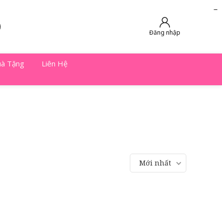
slot online
slot online
bento4d
bento4d
bento4d
bento4d
bento4d
bento4d
bento4d
toto togel
slot gacor
toto slot
slot resmi
toto slot
toto slot
Đăng nhập
à Tặng
Liên Hệ
Mới nhất