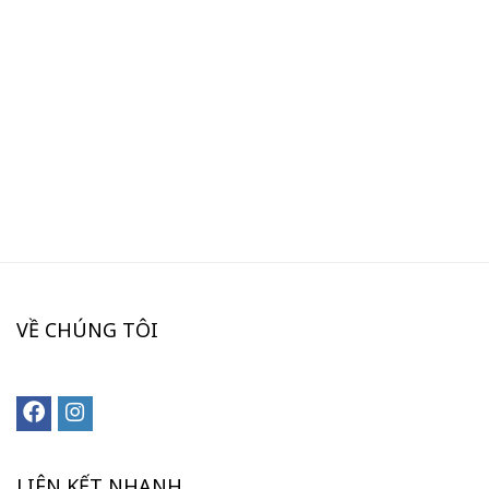
VỀ CHÚNG TÔI
LIÊN KẾT NHANH