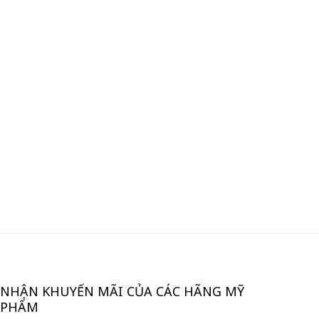
NHẬN KHUYẾN MÃI CỦA CÁC HÃNG MỸ
PHẨM