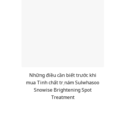
Những điều cần biết trước khi
mua Tinh chất trị nám Sulwhasoo
Snowise Brightening Spot
Treatment