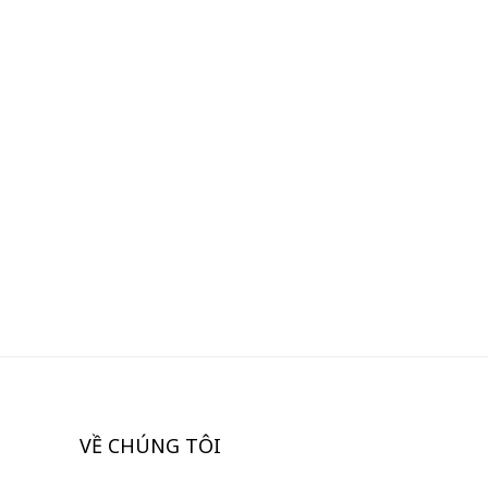
VỀ CHÚNG TÔI