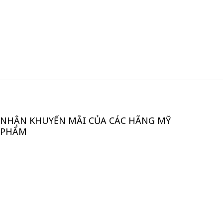
NHẬN KHUYẾN MÃI CỦA CÁC HÃNG MỸ
PHẨM
situs toto