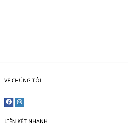
VỀ CHÚNG TÔI
LIÊN KẾT NHANH