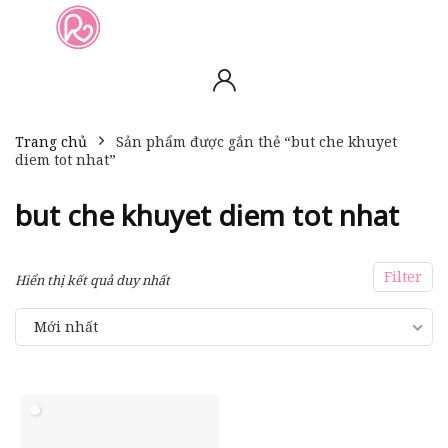
slot online
slot online
bento4d
bento4d
bento4d
bento4d
bento4d
bento4d
bento4d
toto togel
slot gacor
toto slot
slot resmi
toto slot
toto slot
Trang chủ
Sản phẩm được gắn thẻ “but che khuyet
diem tot nhat”
but che khuyet diem tot nhat
Filter
Hiển thị kết quả duy nhất
Mới nhất