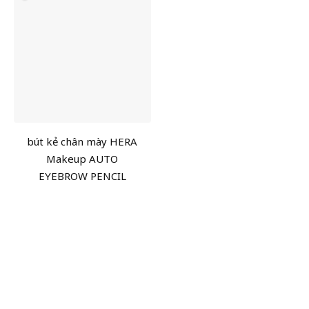
bút kẻ chân mày HERA
Makeup AUTO
EYEBROW PENCIL