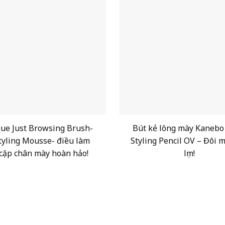
que Just Browsing Brush-
Bút kẻ lông mày Kaneb
tyling Mousse- điều làm
Styling Pencil OV – Đôi 
cặp chân mày hoàn hảo!
lẹm!