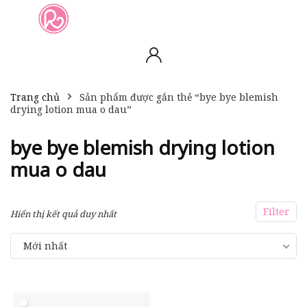
slot online
slot online
bento4d
bento4d
bento4d
bento4d
bento4d
bento4d
bento4d
toto togel
slot gacor
toto slot
slot resmi
toto slot
toto slot
Trang chủ
Sản phẩm được gắn thẻ “bye bye blemish
drying lotion mua o dau”
bye bye blemish drying lotion
mua o dau
Filter
Hiển thị kết quả duy nhất
Mới nhất