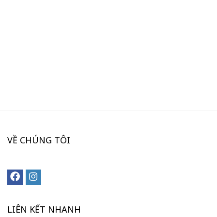
VỀ CHÚNG TÔI
LIÊN KẾT NHANH