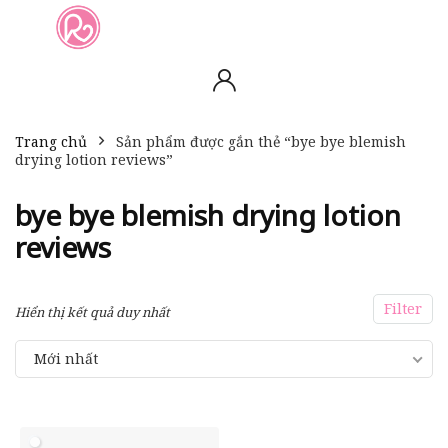
slot online
slot online
bento4d
bento4d
bento4d
bento4d
bento4d
bento4d
bento4d
toto togel
slot gacor
toto slot
slot resmi
toto slot
toto slot
Trang chủ
Sản phẩm được gắn thẻ “bye bye blemish
drying lotion reviews”
bye bye blemish drying lotion
reviews
Filter
Hiển thị kết quả duy nhất
Mới nhất