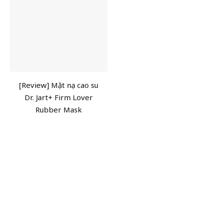
[Review] Mặt nạ cao su
Dr. Jart+ Firm Lover
Rubber Mask