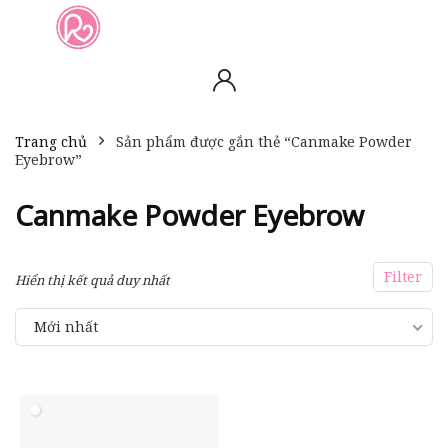
slot online
slot online
bento4d
bento4d
bento4d
bento4d
bento4d
bento4d
bento4d
toto togel
slot gacor
toto slot
slot resmi
toto slot
toto slot
Trang chủ
Sản phẩm được gắn thẻ “Canmake Powder
Eyebrow”
Canmake Powder Eyebrow
Filter
Hiển thị kết quả duy nhất
Mới nhất