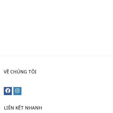
VỀ CHÚNG TÔI
LIÊN KẾT NHANH