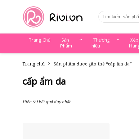
Trang Chủ
Sản
Thương
Xếp
Phẩm
hiệu
Hạn
Trang chủ
Sản phẩm được gắn thẻ “cấp ẩm da”
cấp ẩm da
Hiển thị kết quả duy nhất