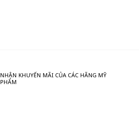
NHẬN KHUYẾN MÃI CỦA CÁC HÃNG MỸ
PHẨM
situs toto