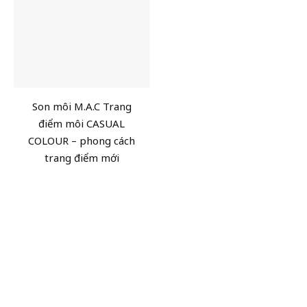
Son môi M.A.C Trang
điểm môi CASUAL
COLOUR – phong cách
trang điểm mới