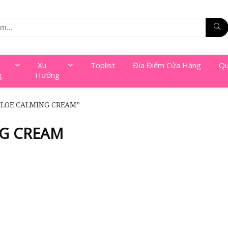
Xu
Toplist
Địa Điểm Cửa Hàng
Qu
g
Hướng
 ALOE CALMING CREAM”
NG CREAM