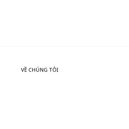
VỀ CHÚNG TÔI
© Bản quyền rivi.vn 2019