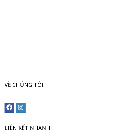
VỀ CHÚNG TÔI
LIÊN KẾT NHANH