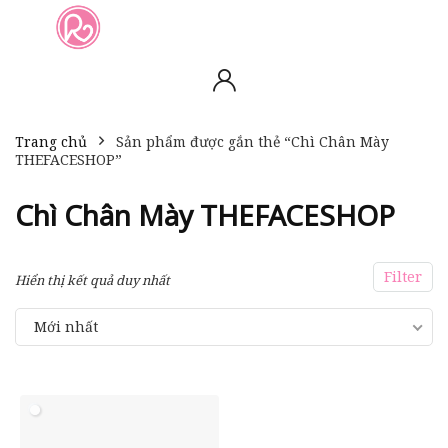
slot online
slot online
bento4d
bento4d
bento4d
bento4d
bento4d
bento4d
bento4d
toto togel
slot gacor
toto slot
slot resmi
toto slot
toto slot
Trang chủ
Sản phẩm được gắn thẻ “Chì Chân Mày
THEFACESHOP”
Chì Chân Mày THEFACESHOP
Filter
Hiển thị kết quả duy nhất
Mới nhất