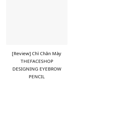
[Review] Chì Chân Mày
THEFACESHOP
DESIGNING EYEBROW
PENCIL