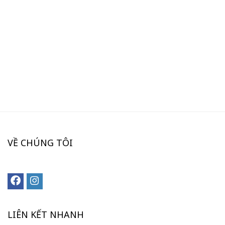
VỀ CHÚNG TÔI
LIÊN KẾT NHANH