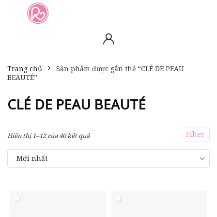
slot online
slot online
bento4d
bento4d
bento4d
bento4d
bento4d
bento4d
bento4d
toto togel
slot gacor
toto slot
slot resmi
toto slot
toto slot
Trang chủ
Sản phẩm được gắn thẻ “CLÉ DE PEAU
BEAUTÉ”
CLÉ DE PEAU BEAUTÉ
Filter
Hiển thị 1–12 của 40 kết quả
Mới nhất