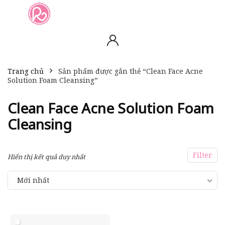
slot online
slot online
bento4d
bento4d
bento4d
bento4d
bento4d
bento4d
bento4d
toto togel
slot gacor
toto slot
slot resmi
toto slot
toto slot
Trang chủ
Sản phẩm được gắn thẻ “Clean Face Acne
Solution Foam Cleansing”
Clean Face Acne Solution Foam
Cleansing
Filter
Hiển thị kết quả duy nhất
Mới nhất