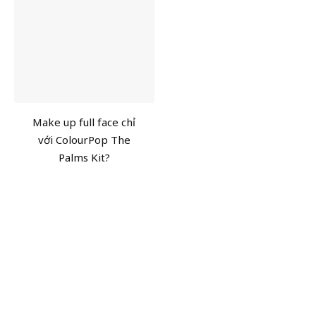
Make up full face chỉ
với ColourPop The
Palms Kit?