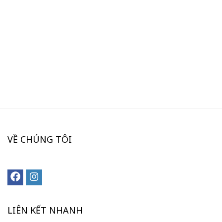
VỀ CHÚNG TÔI
LIÊN KẾT NHANH