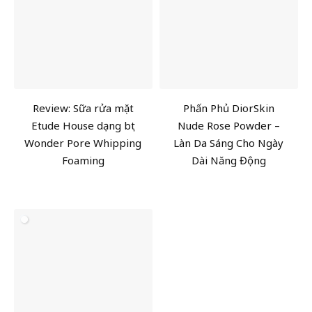
Review: Sữa rửa mặt
Phấn Phủ DiorSkin
Etude House dạng bọt
Nude Rose Powder –
Wonder Pore Whipping
Làn Da Sáng Cho Ngày
Foaming
Dài Năng Động