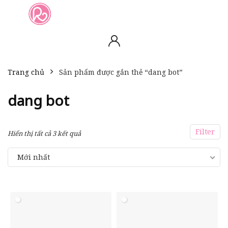
slot online
slot online
bento4d
bento4d
bento4d
bento4d
bento4d
bento4d
bento4d
toto togel
slot gacor
toto slot
slot resmi
toto slot
toto slot
Trang chủ
Sản phẩm được gắn thẻ “dang bot”
dang bot
Filter
Hiển thị tất cả 3 kết quả
Mới nhất