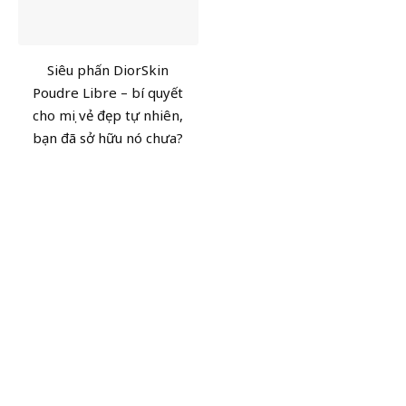
Siêu phấn DiorSkin
Poudre Libre – bí quyết
cho mọi vẻ đẹp tự nhiên,
bạn đã sở hữu nó chưa?