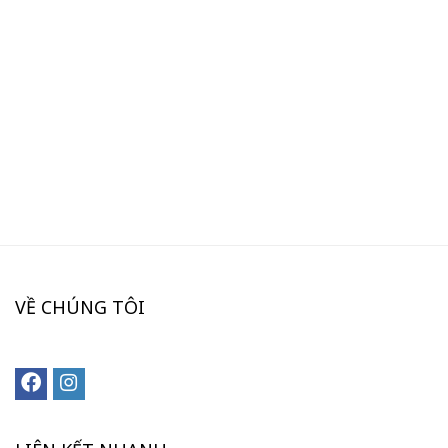
VỀ CHÚNG TÔI