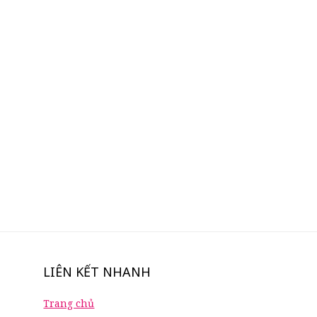
LIÊN KẾT NHANH
Trang chủ