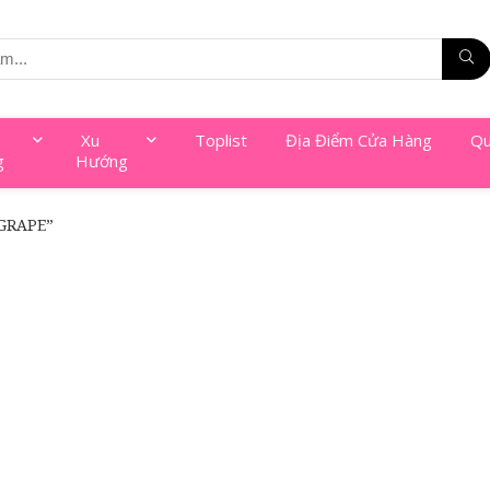
Xu
Toplist
Địa Điểm Cửa Hàng
Qu
g
Hướng
 GRAPE”