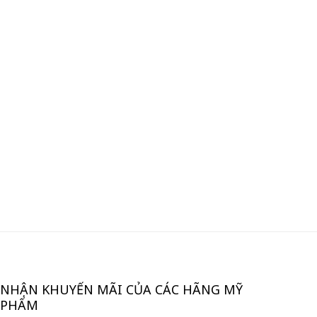
NHẬN KHUYẾN MÃI CỦA CÁC HÃNG MỸ
PHẨM