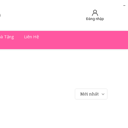
slot online
slot online
bento4d
bento4d
bento4d
bento4d
bento4d
bento4d
bento4d
toto togel
slot gacor
toto slot
slot resmi
toto slot
toto slot
Đăng nhập
à Tặng
Liên Hệ
Mới nhất