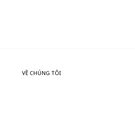
VỀ CHÚNG TÔI
© Bản quyền rivi.vn 2019