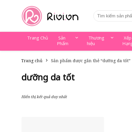
Trang Chủ
Sản
Thương
Xếp
Phẩm
hiệu
Hạn
Trang chủ
Sản phẩm được gắn thẻ “dưỡng da tốt”
dưỡng da tốt
Hiển thị kết quả duy nhất