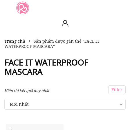
slot online
slot online
bento4d
bento4d
bento4d
bento4d
bento4d
bento4d
bento4d
toto togel
slot gacor
toto slot
slot resmi
toto slot
toto slot
Trang chủ
Sản phẩm được gắn thẻ “FACE IT
WATERPROOF MASCARA”
FACE IT WATERPROOF
MASCARA
Filter
Hiển thị kết quả duy nhất
Mới nhất