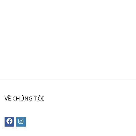
VỀ CHÚNG TÔI