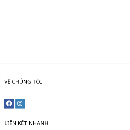
VỀ CHÚNG TÔI
LIÊN KẾT NHANH