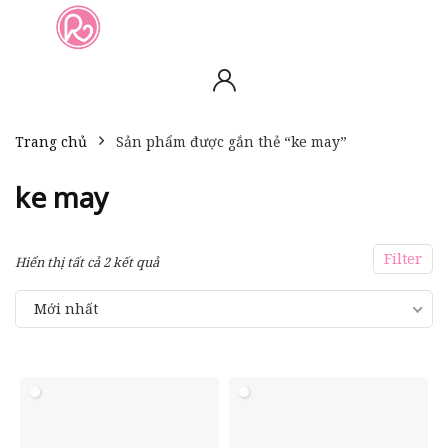
slot online
slot online
bento4d
bento4d
bento4d
bento4d
bento4d
bento4d
bento4d
toto togel
slot gacor
toto slot
slot resmi
toto slot
toto slot
Trang chủ
Sản phẩm được gắn thẻ “ke may”
ke may
Filter
Hiển thị tất cả 2 kết quả
Mới nhất