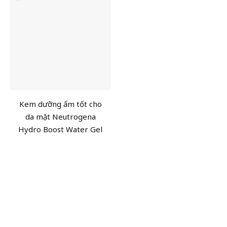
Kem dưỡng ẩm tốt cho
da mặt Neutrogena
Hydro Boost Water Gel