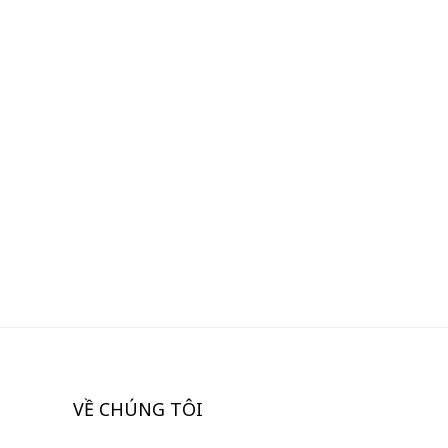
VỀ CHÚNG TÔI