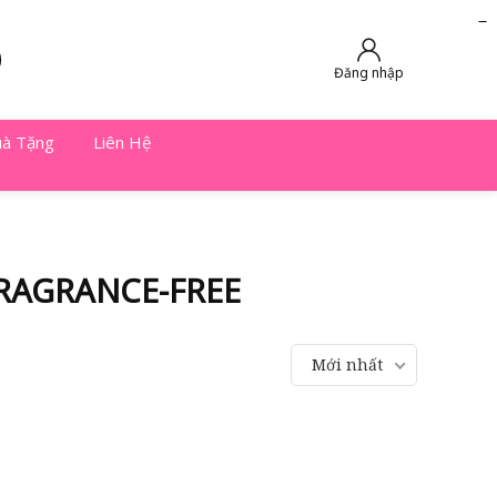
slot online
slot online
bento4d
bento4d
bento4d
bento4d
bento4d
bento4d
bento4d
toto togel
slot gacor
toto slot
slot resmi
toto slot
toto slot
Đăng nhập
à Tặng
Liên Hệ
RAGRANCE-FREE
Mới nhất