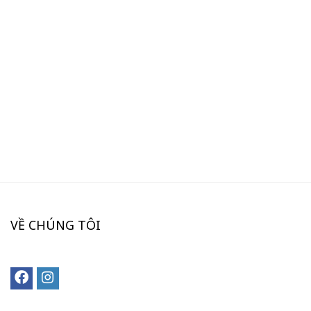
VỀ CHÚNG TÔI