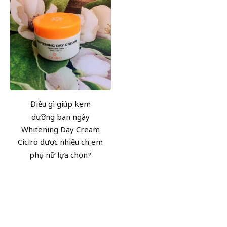
Điều gì giúp kem
dưỡng ban ngày
Whitening Day Cream
Ciciro được nhiều chị em
phụ nữ lựa chọn?