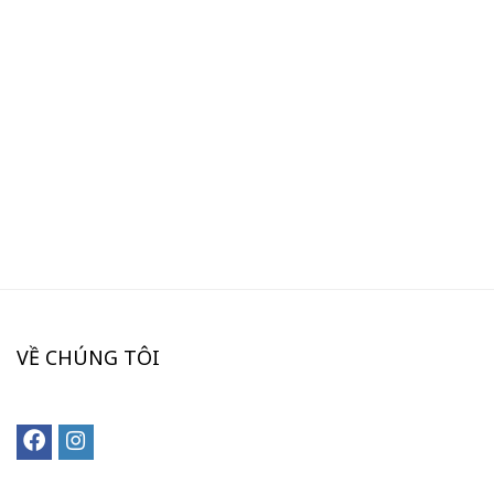
VỀ CHÚNG TÔI