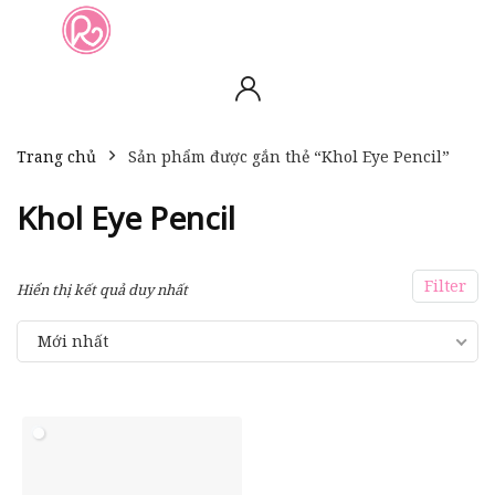
slot online
slot online
bento4d
bento4d
bento4d
bento4d
bento4d
bento4d
bento4d
toto togel
slot gacor
toto slot
slot resmi
toto slot
toto slot
Trang chủ
Sản phẩm được gắn thẻ “Khol Eye Pencil”
Khol Eye Pencil
Filter
Hiển thị kết quả duy nhất
Mới nhất