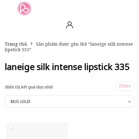
slot online
slot online
bento4d
bento4d
bento4d
bento4d
bento4d
bento4d
bento4d
toto togel
slot gacor
toto slot
slot resmi
toto slot
toto slot
Trang chủ
Sản phẩm được gắn thẻ “laneige silk intense
lipstick 335”
laneige silk intense lipstick 335
Filter
Hiển thị kết quả duy nhất
Mới nhất