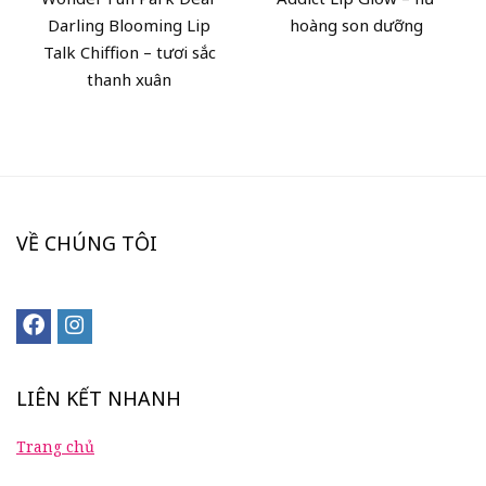
Darling Blooming Lip
hoàng son dưỡng
Talk Chiffion – tươi sắc
thanh xuân
VỀ CHÚNG TÔI
LIÊN KẾT NHANH
Trang chủ