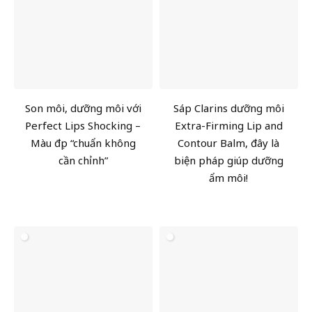
Son môi, dưỡng môi với
Sáp Clarins dưỡng môi
Perfect Lips Shocking –
Extra-Firming Lip and
Màu đẹp “chuẩn không
Contour Balm, đây là
cần chỉnh”
biện pháp giúp dưỡng
ẩm môi!