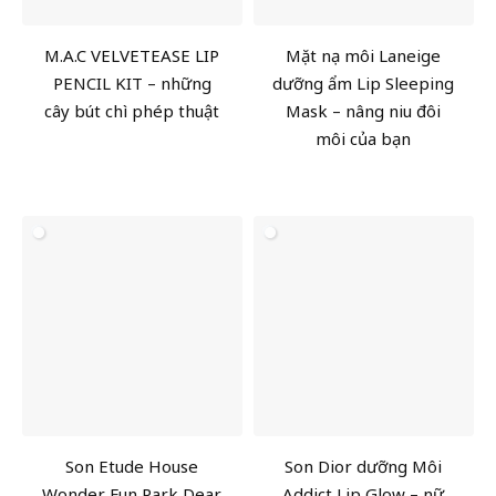
M.A.C VELVETEASE LIP
Mặt nạ môi Laneige
PENCIL KIT – những
dưỡng ẩm Lip Sleeping
cây bút chì phép thuật
Mask – nâng niu đôi
môi của bạn
Son Etude House
Son Dior dưỡng Môi
Wonder Fun Park Dear
Addict Lip Glow – nữ