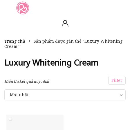
slot online
slot online
bento4d
bento4d
bento4d
bento4d
bento4d
bento4d
bento4d
toto togel
slot gacor
toto slot
slot resmi
toto slot
toto slot
Trang chủ
Sản phẩm được gắn thẻ “Luxury Whitening
Cream”
Luxury Whitening Cream
Filter
Hiển thị kết quả duy nhất
Mới nhất