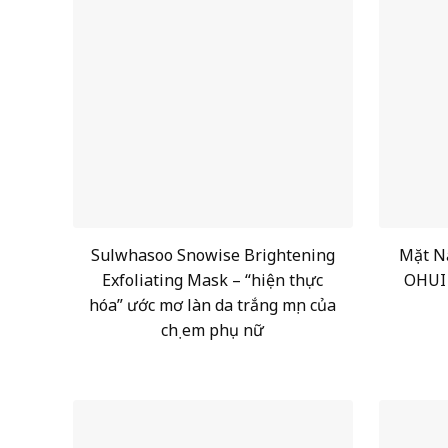
Sulwhasoo Snowise Brightening
Mặt N
Exfoliating Mask – “hiện thực
OHUI 
hóa” ước mơ làn da trắng mịn của
chị em phụ nữ