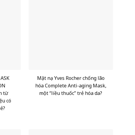
MASK
Mặt nạ Yves Rocher chống lão
ON
hóa Complete Anti-aging Mask,
h từ
một “liều thuốc” trẻ hóa da?
ệu có
rẻ?