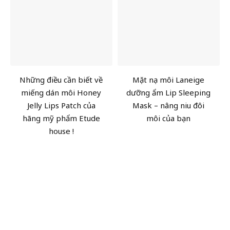
Những điều cần biết về
Mặt nạ môi Laneige
miếng dán môi Honey
dưỡng ẩm Lip Sleeping
Jelly Lips Patch của
Mask – nâng niu đôi
hãng mỹ phẩm Etude
môi của bạn
house !